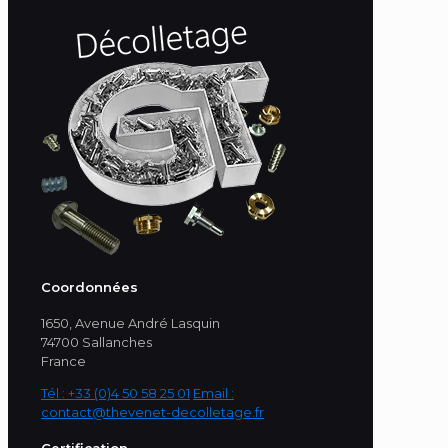
Coordonnées
1650, Avenue André Lasquin
74700 Sallanches
France
Tél : +33 (0)4 50 58 25 01
Email :
contact@thevenet-decolletage.fr