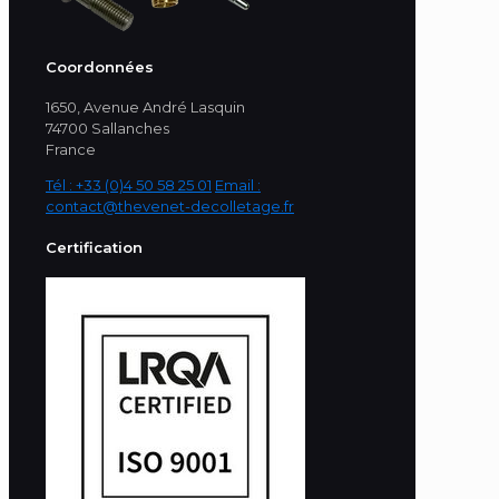
Coordonnées
1650, Avenue André Lasquin
74700 Sallanches
France
Tél : +33 (0)4 50 58 25 01
Email :
contact@thevenet-decolletage.fr
Certification